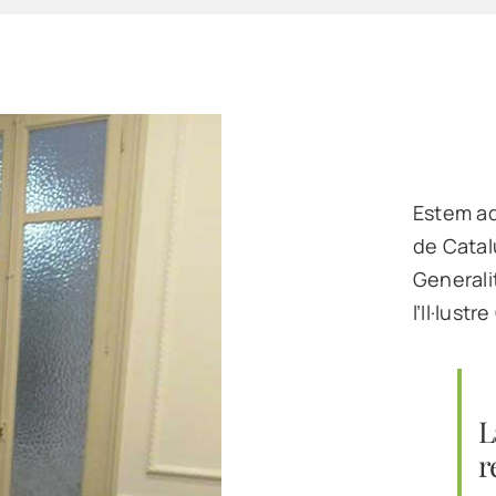
Estem ad
de Catal
Generali
l’Il·lust
L
r