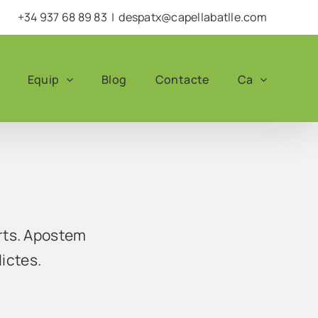
+34 937 68 89 83
|
despatx@capellabatlle.com
Equip
Blog
Contacte
Ca
arts. Apostem
lictes.