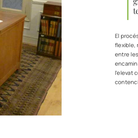
g
t
El procé
flexible,
entre le
encamina
l’elevat
contenc