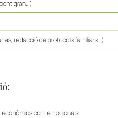
 gent gran…)
ies, redacció de protocols familiars…)
ió:
ant econòmics com emocionals