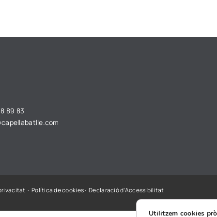
68 89 83
capellabatlle.com
privacitat
·
Política de cookies
·
Declaració d’Accessibilitat
Utilitzem cookies pr