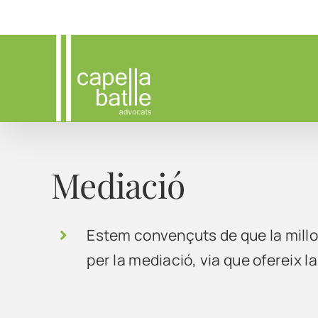
Skip
to
content
Mediació
Estem convençuts de que la millo
per la mediació, via que ofereix l