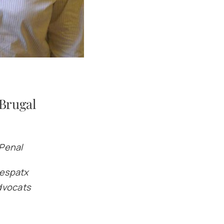
 Brugal
 Penal
despatx
dvocats