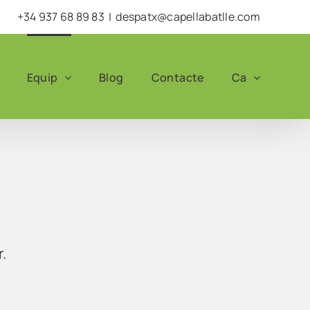
+34 937 68 89 83
|
despatx@capellabatlle.com
Equip
Blog
Contacte
Ca
r.