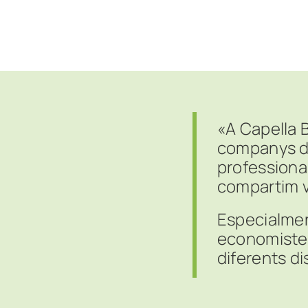
«A Capella 
companys d’a
professional
compartim va
Especialmen
economistes
diferents di