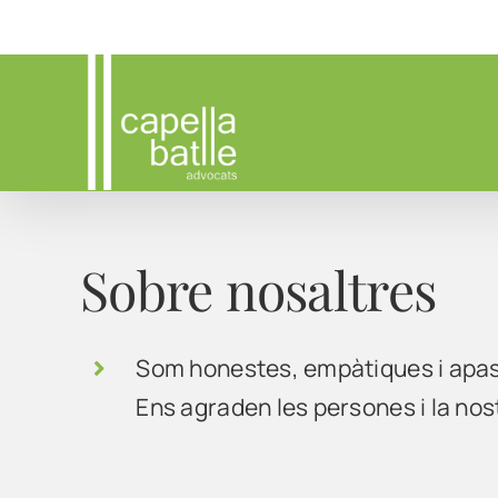
Skip
to
content
Sobre nosaltres
Som honestes, empàtiques i apas
Ens agraden les persones i la nostr