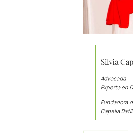
Silvia Ca
Advocada
Experta en D
Fundadora d
Capella Batl