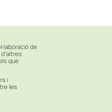
l·laboració de
d’altres
 els que
s i
tre les